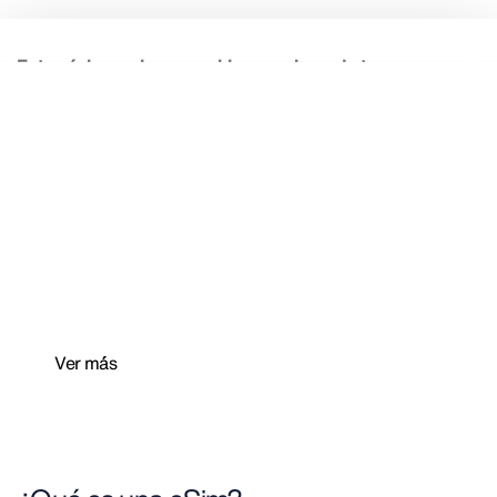
Datos móviles gratis para
empezar tu viaje conectado
Con Totaltravel, Totaltravel Premium y
nuestra
app
, accede a tu plan de datos móviles
gratuitos para un único destino.
Ver m´ás