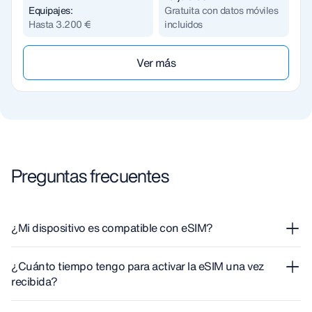
Equipajes:
Gratuita con datos móviles
Hasta 3.200 €
incluidos
Ver m´ás
Preguntas frecuentes
¿Mi dispositivo es compatible con eSIM?
Si necesitas saber si tu dispositivo admite eSIM, puedes
¿Cuánto tiempo tengo para activar la eSIM una vez
verificarlo en
nuestra guía
completa.
recibida?
Tienes hasta 180 días desde que recibes la eSIM para