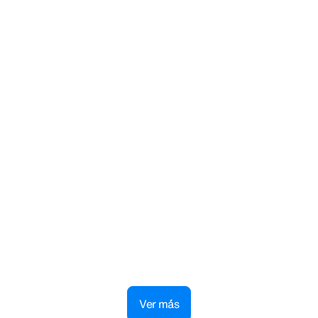
Consulta cómo llegar a tu
alojamiento
Consulta mapas y encuentra direcciones con total
libertad
Ver m´ás