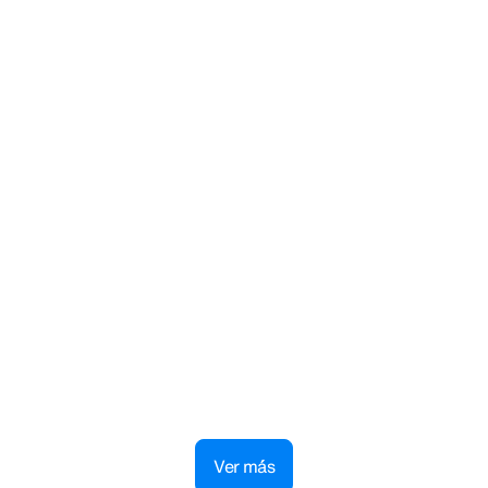
Consulta cómo llegar a tu
alojamiento
Consulta mapas y encuentra direcciones con total
libertad
Ver m´ás