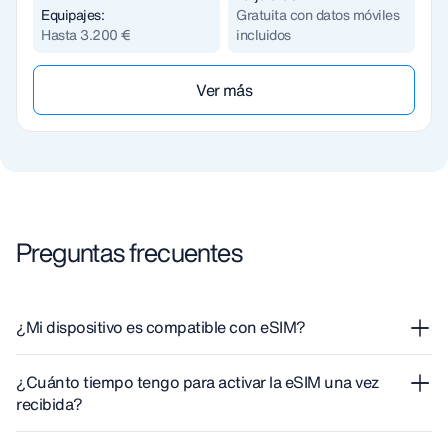
Equipajes:
Gratuita con datos móviles
Hasta 3.200 €
incluidos
Ver m´ás
Preguntas frecuentes
¿Mi dispositivo es compatible con eSIM?
Si necesitas saber si tu dispositivo admite eSIM, puedes
¿Cuánto tiempo tengo para activar la eSIM una vez
verificarlo en
nuestra guía
completa.
recibida?
Tienes hasta 180 días desde que recibes la eSIM para