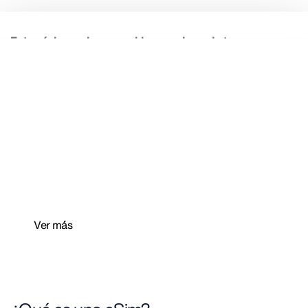
Datos móviles gratis para
empezar tu viaje conectado
Con Totaltravel, Totaltravel Premium y
nuestra
app
, accede a tu plan de datos móviles
gratuitos para un único destino.
Ver m´ás