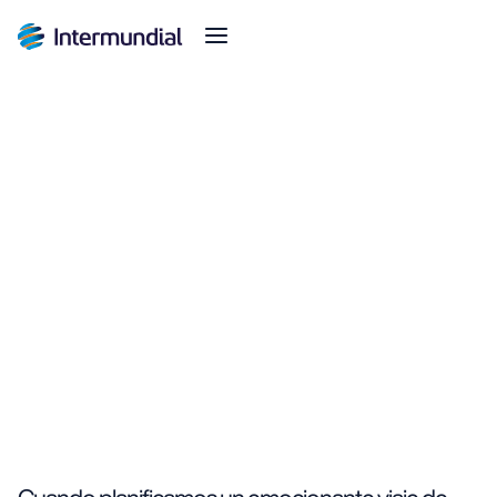
Definiendo su estrategia de seguros para viajes
relacionados con idiomas y empresas
Richie Macejkovic