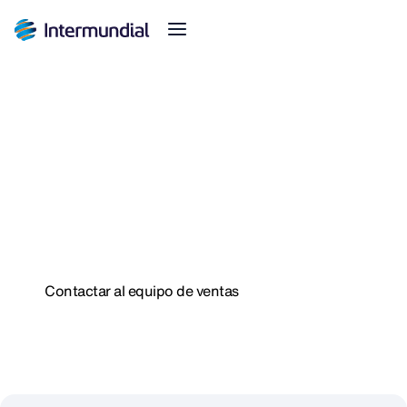
Organizadores de cursos de idiomas
La solución de seguros de
viaje que cuida de tus
estudiantes
Contactar al equipo de ventas