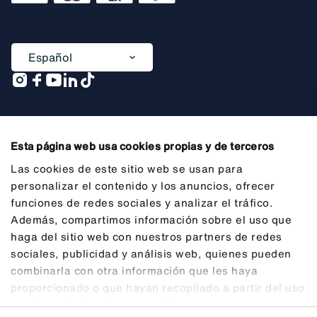
Español
Una società di
Esta página web usa cookies propias y de terceros
Las cookies de este sitio web se usan para
personalizar el contenido y los anuncios, ofrecer
funciones de redes sociales y analizar el tráfico.
Informazioni generali preliminari
Además, compartimos información sobre el uso que
Note legali
haga del sitio web con nuestros partners de redes
sociales, publicidad y análisis web, quienes pueden
Privacy
combinarla con otra información que les haya
Cookie
proporcionado o que hayan recopilado a partir del uso
que haya hecho de sus servicios.
Trasparenza