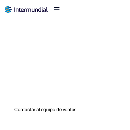
Garantisci l'eccellenza del
viaggio
Soluzioni create da esperti di turismo
Servicios propios integrados en los seguros
Sin gestiones extra en tu día a día
Contactar al equipo de ventas