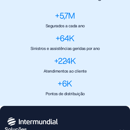
+
5,7
M
Segurados a cada ano
+
64
K
Sinistros e assistências geridas por ano
+
224
K
Atendimentos ao cliente
+
6
K
Pontos de distribuição
Soluções