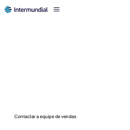
Assegura a excelência das
viagens
Soluções criadas por especialistas em
turismo
Serviços próprios integrados nos seguros
Sem trabalho extra no seu dia a dia
Contactar a equipe de vendas