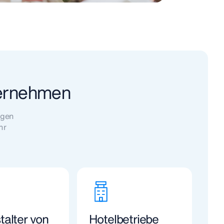
ternehmen
ngen
hr
talter von
Hotelbetriebe