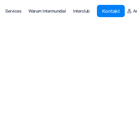
Kontakt
Services
Warum Intermundial
Interclub
A
ungen, die
en benötigt