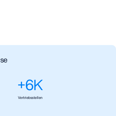
ise
+
6
K
Vertriebsstellen