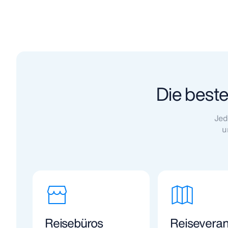
Die best
Jed
u
Reisebüros
Reiseveran