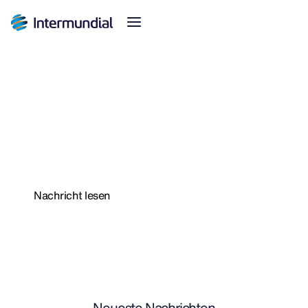
Ampliamos el plazo para anular tus seguros
Novedades Safer
Nachricht lesen
Neueste Nachrichten