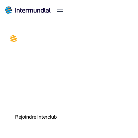
Le club d'Intermundial pour
ceux qui savent gagner
Découvrez comment augmenter vos ventes
d'assurances voyage et obtenir des avantages
exclusifs avec le nouveau club de fidélisation
d'Intermundial.
Rejoindre Interclub