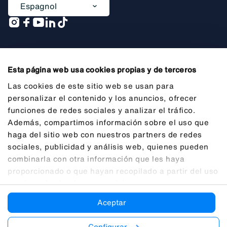
Espagnol
Une entreprise de
Esta página web usa cookies propias y de terceros
Las cookies de este sitio web se usan para
personalizar el contenido y los anuncios, ofrecer
funciones de redes sociales y analizar el tráfico.
Informations générales préalables
Además, compartimos información sobre el uso que
Mentions légales
haga del sitio web con nuestros partners de redes
sociales, publicidad y análisis web, quienes pueden
Confidentialité
combinarla con otra información que les haya
Cookies
proporcionado o que hayan recopilado a partir del uso
que haya hecho de sus servicios.
Transparence
Aceptar
Canal Éthique (SII)
Accessibilité
Configurar