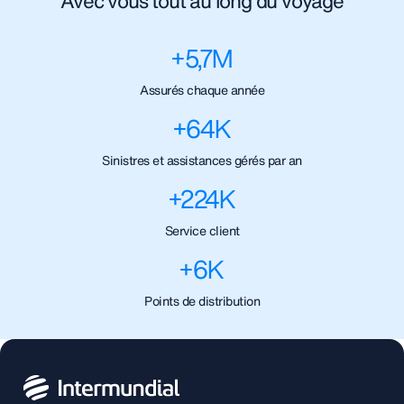
Avec vous tout au long du voyage
+
5,7
M
Assurés chaque année
+
64
K
Sinistres et assistances gérés par an
+
224
K
Service client
+
6
K
Points de distribution