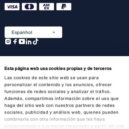
Espanhol
Uma empresa de
Esta página web usa cookies propias y de terceros
Las cookies de este sitio web se usan para
personalizar el contenido y los anuncios, ofrecer
funciones de redes sociales y analizar el tráfico.
Informações gerais prévias
Además, compartimos información sobre el uso que
Aviso legal
haga del sitio web con nuestros partners de redes
sociales, publicidad y análisis web, quienes pueden
Privacidade
combinarla con otra información que les haya
Cookies
proporcionado o que hayan recopilado a partir del uso