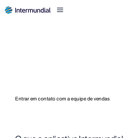
Aplicativo Intermundial
A melhor experiência digital
em seguro de viagem
Desenvolvida para as necessidades do viajante
Entrar em contato com a equipe de vendas